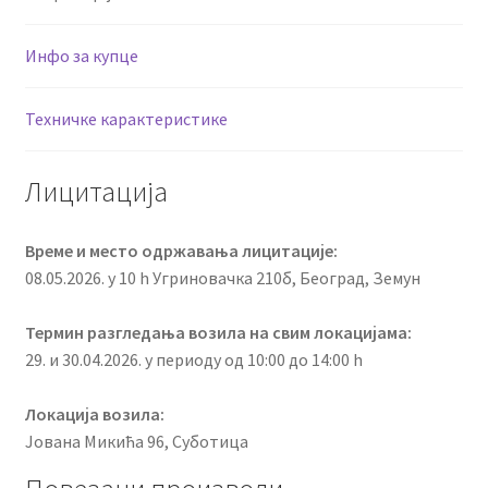
Инфо за купце
Техничке карактеристике
Лицитација
Време и место одржавања лицитације:
08.05.2026. у 10 h Угриновачка 210б, Београд, Земун
Термин разгледања возила на свим локацијама:
29. и 30.04.2026. у периоду од 10:00 до 14:00 h
Локација возила:
Јована Микића 96, Суботица