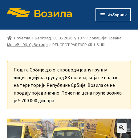
Прескочи
Скочи
Изборник
на
на
навигацију
садржај
Каталог возила
Почетна
Београд, 08.05.2026. у 10 h
локација: Јована
Микића 96, Суботица
PEUGEOT PARTNER XR 1.6 HDI
Процедура
Продата возила
Пошта Србије д.о.о. спроводи јавну групну
лицитацију за групу од 88 возила, која се налазе
на територији Републике Србије. Возила се не
продају појединачно. Почетна цена групе возила
је 5.700.000 динара
🔍