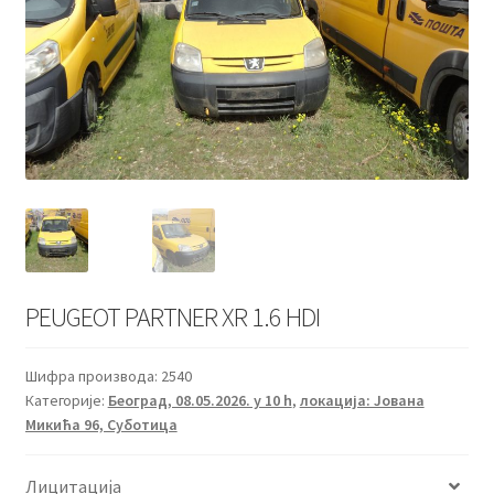
PEUGEOT PARTNER XR 1.6 HDI
Шифра производа:
2540
Категорије:
Београд, 08.05.2026. у 10 h
,
локација: Јована
Микића 96, Суботица
Лицитација