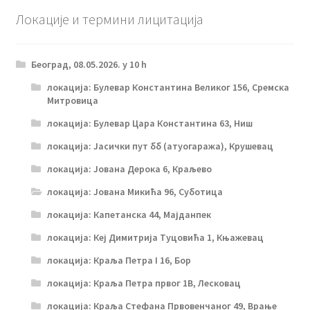
Локације и термини лицитација
Београд, 08.05.2026. у 10 h
локација: Булевар Константина Великог 156, Сремска
Митровица
локација: Булевар Цара Константина 63, Ниш
локација: Јасички пут бб (атуогаража), Крушевац
локација: Јована Дерока 6, Краљево
локација: Јована Микића 96, Суботица
локација: Капетанска 44, Мајданпек
локација: Кеј Димитрија Туцовића 1, Књажевац
локација: Краља Петра I 16, Бор
локација: Краља Петра првог 1В, Лесковац
локација: Краља Стефана Првовенчаног 49, Врање