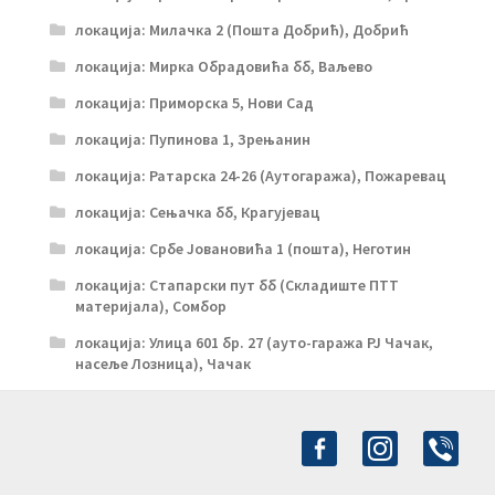
локација: Милачка 2 (Пошта Добрић), Добрић
локација: Мирка Обрадовића бб, Ваљево
локација: Приморска 5, Нови Сад
локација: Пупинова 1, Зрењанин
локација: Ратарска 24-26 (Аутогаража), Пожаревац
локација: Сењачка бб, Крагујевац
локација: Србе Јовановића 1 (пошта), Неготин
локација: Стапарски пут бб (Складиште ПТТ
материјала), Сомбор
локација: Улица 601 бр. 27 (ауто-гаража РЈ Чачак,
насеље Лозница), Чачак
facebook-
instagram
viber
alt