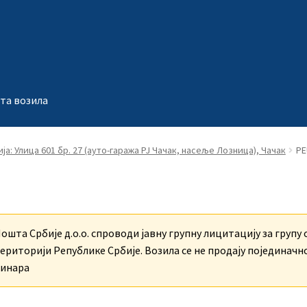
та возила
ја: Улица 601 бр. 27 (ауто-гаража РЈ Чачак, насеље Лозница), Чачак
PE
ошта Србије д.о.о. спроводи јавну групну лицитацију за групу о
ериторији Републике Србије. Возила се не продају појединачно.
инара