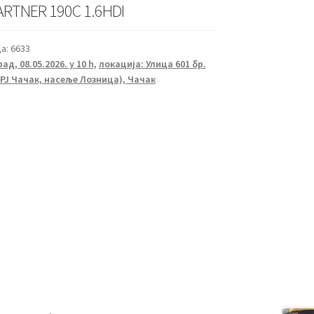
RTNER 190C 1.6HDI
а:
6633
ад, 08.05.2026. у 10 h
,
локација: Улица 601 бр.
 РЈ Чачак, насеље Лозница), Чачак