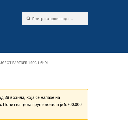
Претрага
Претражи
за:
UGEOT PARTNER 190C 1.6HDI
д 88 возила, која се налазе на
 Почетна цена групе возила је 5.700.000