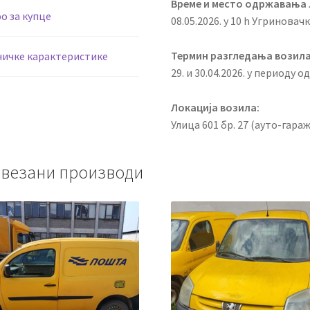
Време и место одржавања 
о за купце
08.05.2026. у 10 h Угриновач
Термин разгледања возила
ничке карактеристике
29. и 30.04.2026. у периоду од
Локација возила:
Улица 601 бр. 27 (ауто-гара
везани производи