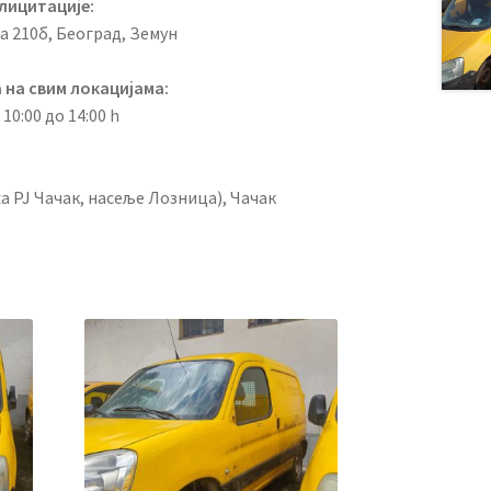
лицитације:
ка 210б, Београд, Земун
 на свим локацијама:
 10:00 до 14:00 h
жа РЈ Чачак, насеље Лозница), Чачак