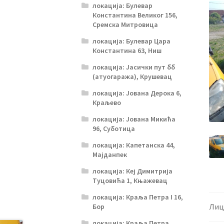
локација: Булевар
Константина Великог 156,
Сремска Митровица
локација: Булевар Цара
Константина 63, Ниш
локација: Јасички пут бб
(атуогаража), Крушевац
локација: Јована Дерока 6,
Краљево
локација: Јована Микића
96, Суботица
локација: Капетанска 44,
Мајданпек
локација: Кеј Димитрија
Туцовића 1, Књажевац
локација: Краља Петра I 16,
Лиц
Бор
локација: Краља Петра