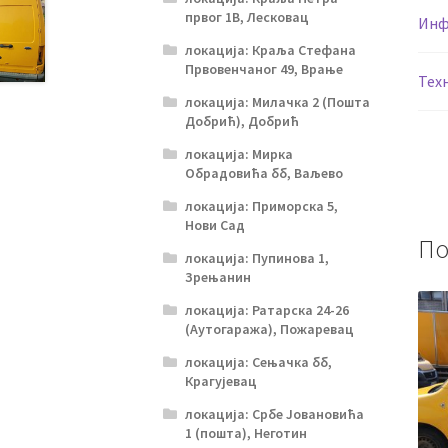
првог 1В, Лесковац
Инф
локација: Краља Стефана
Првовенчаног 49, Врање
Тех
локација: Милачка 2 (Пошта
Добрић), Добрић
локација: Мирка
Обрадовића бб, Ваљево
локација: Приморска 5,
Нови Сад
По
локација: Пупинова 1,
Зрењанин
локација: Ратарска 24-26
(Аутогаража), Пожаревац
локација: Сењачка бб,
Крагујевац
локација: Србе Јовановића
1 (пошта), Неготин