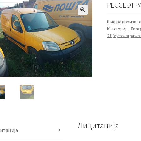
PEUGEOT PA
🔍
Шифра производ
Категорије:
Беогр
27 (ауто-гаража
Лицитација
итација