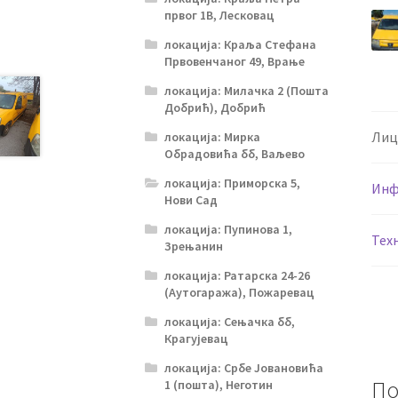
првог 1В, Лесковац
локација: Краља Стефана
Првовенчаног 49, Врање
локација: Милачка 2 (Пошта
Добрић), Добрић
Лиц
локација: Мирка
Обрадовића бб, Ваљево
локација: Приморска 5,
Инф
Нови Сад
локација: Пупинова 1,
Тех
Зрењанин
локација: Ратарска 24-26
(Аутогаража), Пожаревац
локација: Сењачка бб,
Крагујевац
локација: Србе Јовановића
По
1 (пошта), Неготин