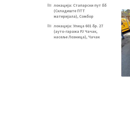
локација: Стапарски пут бб
(Складиште ПТТ
материјала), Сомбор
локација: Улица 601 бр. 27
(ауто-гаража РЈ Чачак,
насеље Лозница), Чачак