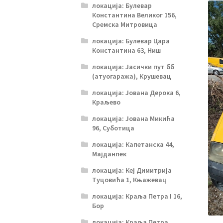
локација: Булевар
Константина Великог 156,
Сремска Митровица
локација: Булевар Цара
Константина 63, Ниш
локација: Јасички пут бб
(атуогаража), Крушевац
локација: Јована Дерока 6,
Краљево
локација: Јована Микића
96, Суботица
локација: Капетанска 44,
Мајданпек
локација: Кеј Димитрија
Туцовића 1, Књажевац
локација: Краља Петра I 16,
Бор
локација: Краља Петра