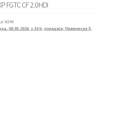
P FGTC CF 2.0HDI
а:
6336
ад, 08.05.2026. у 10 h
,
локација: Приморска 5,