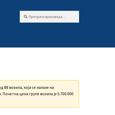
Претрага
Претражи
за:
д 88 возила, која се налазе на
 Почетна цена групе возила је 5.700.000