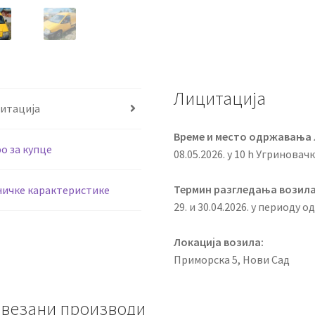
Лицитација
итација
Време и место одржавања 
о за купце
08.05.2026. у 10 h Угриновач
Термин разгледања возила
ничке карактеристике
29. и 30.04.2026. у периоду од
Локација возила:
Приморска 5, Нови Сад
везани производи