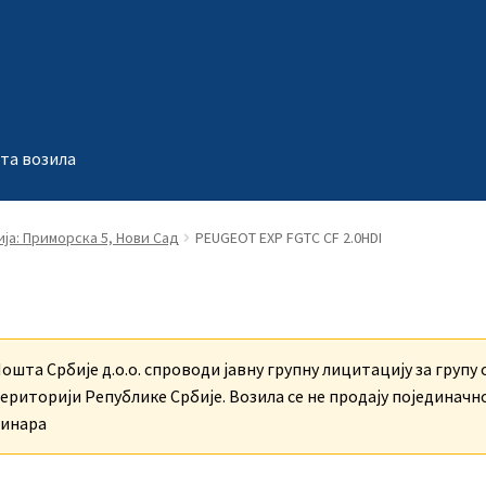
та возила
ја: Приморска 5, Нови Сад
PEUGEOT EXP FGTC CF 2.0HDI
ошта Србије д.о.о. спроводи јавну групну лицитацију за групу о
ериторији Републике Србије. Возила се не продају појединачно.
инара