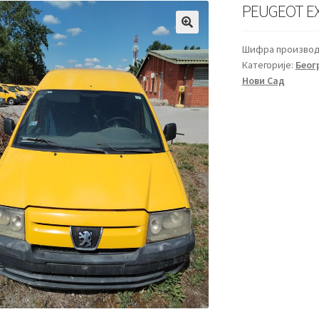
PEUGEOT EX
🔍
Шифра производ
Категорије:
Беогр
Нови Сад