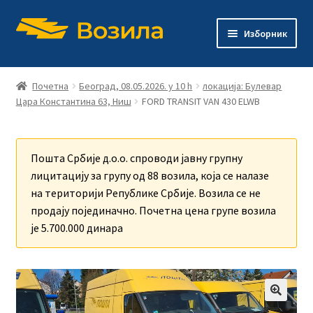
Прескочи
Скочи
Изборник
на
на
навигацију
садржај
Каталог возила
Почетна
Београд, 08.05.2026. у 10 h
локација: Булевар
Цара Константина 63, Ниш
FORD TRANSIT VAN 430 ELWB
Процедура
Продата возила
Пошта Србије д.о.о. спроводи јавну групну
лицитацију за групу од 88 возила, која се налазе
на територији Републике Србије. Возила се не
продају појединачно. Почетна цена групе возила
је 5.700.000 динара
🔍