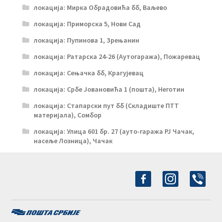
локација: Мирка Обрадовића бб, Ваљево
локација: Приморска 5, Нови Сад
локација: Пупинова 1, Зрењанин
локација: Ратарска 24-26 (Аутогаража), Пожаревац
локација: Сењачка бб, Крагујевац
локација: Србе Јовановића 1 (пошта), Неготин
локација: Стапарски пут бб (Складиште ПТТ
материјала), Сомбор
локација: Улица 601 бр. 27 (ауто-гаража РЈ Чачак,
насеље Лозница), Чачак
facebook-
instagram
viber
alt