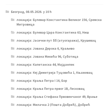
Београд, 08.05.2026. у 10 h
локација: Булевар Константина Великог 156, Сремска
Митровица
локација: Булевар Цара Константина 63, Ниш
локација: Јасички пут бб (атуогаража), Крушевац
локација: Јована Дерока 6, Краљево
локација: Јована Микића 96, Суботица
локација: Капетанска 44, Мајданпек
локација: Кеј Димитрија Туцовића 1, Књажевац
локација: Краља Петра I 16, Бор
локација: Краља Петра првог 1В, Лесковац
локација: Краља Стефана Првовенчаног 49, Врање
локација: Милачка 2 (Пошта Добрић), Добрић